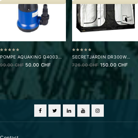
0
0
POMPE AQUAKING Q4003
SECRETJARDIN DR300W
out
out
7000 L/H
V3.00
50.00
CHF
150.00
CHF
99.00
CHF
726.00
CHF
of
of
5
5
Contact