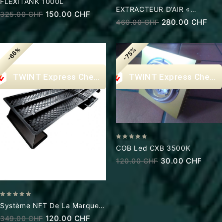
FLEXITANK 1000L
0
out
EXTRACTEUR D’AIR «
150.00
CHF
325.00
CHF
out
of
SILENCIEUX » – 2000M3/H,
280.00
CHF
460.00
CHF
of
5
355/2X250MM
5
-66%
-75%
Express Checkout
Express Check
0
COB Led CXB 3500K
out
30.00
CHF
120.00
CHF
of
5
0
Système NFT De La Marque
out
Nutriculture, Modèle MD300.
120.00
CHF
349.00
CHF
of