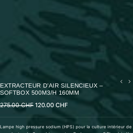
HPS – OCL X SERIES – 1000W EL DE
EXTRACTEUR D’AIR SILENCIEUX –
EXTRACTEUR D’AIR SILENCIEUX –
RÉGLABLE
SOFTBOX 500M3/H 160MM
SOFTBOX 700M3/H 160MM
275.00
CHF
120.00
CHF
Lampe high pressure sodium (HPS) pour la culture intérieur de