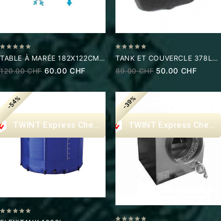
0
0
TABLE À MARÉE 182X122CM
TANK ET COUVERCLE 378L
out
out
QUALIPLAST
QUALIPLAST
60.00
CHF
50.00
CHF
120.00
CHF
89.00
CHF
of
of
5
5
-54%
-39%
Express Checkout
Express Check
0