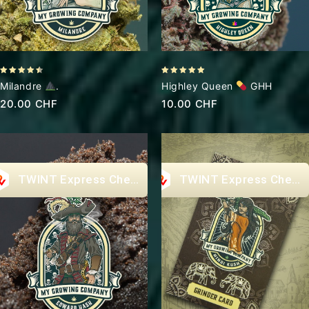
4.43
5.00
Milandre
.
Highley Queen
GHH
out of 5
out of 5
20.00
CHF
10.00
CHF
Express Checkout
Express Check