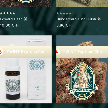
5.00
0
Edward Hash
Grindercard Hindi Kush
out of 5
out
First Edition
19.00
CHF
8.80
CHF
of
5
Express Checkout
Express Check