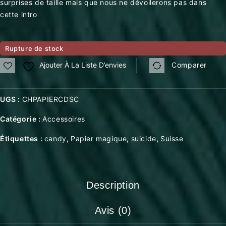
surprises de taille mais que nous ne dévoilerons pas dans
cette intro
Rupture de stock
Ajouter À La Liste D’envies
Comparer
UGS :
CHPAPIERCDSC
Catégorie :
Accessoires
Étiquettes :
candy
,
Papier magique
,
suicide
,
Suisse
Description
Avis (0)