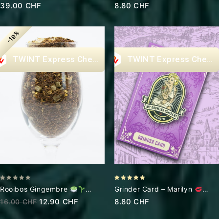
Exclusive Design 2022
39.00
CHF
8.80
CHF
-19%
Express Checkout
Express Check
0
5.00
Rooibos Gingembre
Grinder Card – Marilyn
out
out of 5
Infusion
Exclusif Icon Design
12.90
CHF
8.80
CHF
16.00
CHF
of
5