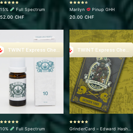
4.43
4.89
Marilyn
Pinup GHH
15%
Full Spectrum
out of 5
out of 5
20.00
CHF
52.00
CHF
Express Checkout
Express Check
5.00
5.00
10%
Full Spectrum
GrinderCard – Edward Hash
out of 5
out of 5