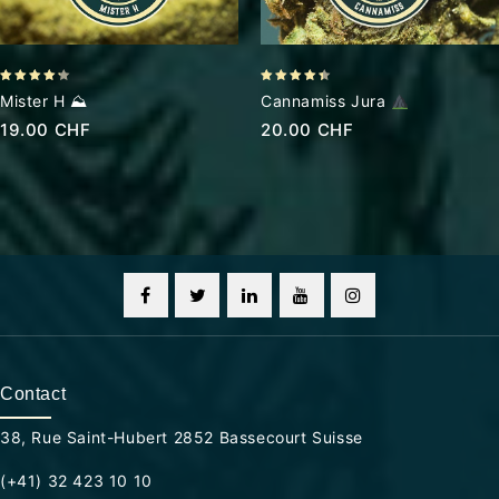
4.20
4.38
Mister H ⛰
Cannamiss Jura
out of 5
out of 5
19.00
CHF
20.00
CHF
Contact
38, Rue Saint-Hubert 2852 Bassecourt Suisse
(+41) 32 423 10 10