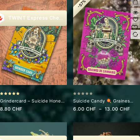
-57%
Express Checkout
5.00
0
Grindercard – Suicide Honey
Suicide Candy
Graines
out of 5
out
Le Grinder Pas Cher
Cannabis CBD
8.80
CHF
6.00
CHF
–
13.00
CHF
of
5