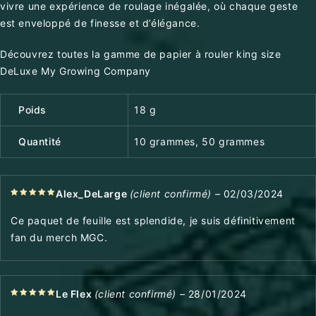
vivre une expérience de roulage inégalée, où chaque geste
est enveloppé de finesse et d’élégance.
Découvrez toutes la gamme de papier à rouler king size
DeLuxe My Growing Company
Poids
18 g
Quantité
10 grammes, 50 grammes
Alex_DeLarge
(client confirmé)
–
02/03/2024
5
out of
5
Ce paquet de feuille est splendide, je suis définitivement
fan du merch MGC.
Le Flex
(client confirmé)
–
28/01/2024
5
out of
5