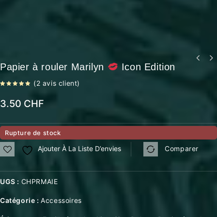
Icon
Papier à rouler Marilyn
Icon Edition
Papier à rouler naturel - Edward
Edition
Hash
(
2
avis client)
5.00
out
of 5
3.50
CHF
Rupture de stock
Ajouter À La Liste D’envies
Comparer
UGS :
CHPRMAIE
Catégorie :
Accessoires