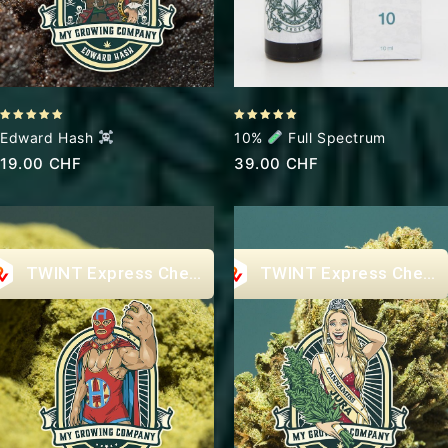
5.00
5.00
Edward Hash
10%
Full Spectrum
out of 5
out of 5
19.00
CHF
39.00
CHF
Express Checkout
Express Check