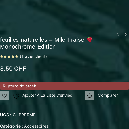
feuilles naturelles – Mlle Fraise
Monochrome Edition
(
1
avis client)
5.00
out
of 5
3.50
CHF
Rupture de stock
Ajouter À La Liste D’envies
Comparer
UGS :
CHPRFRME
Catégorie :
Accessoires