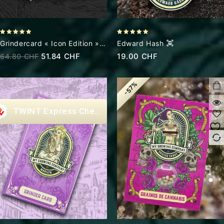
5.00
5.00
Grindercard « Icon Edition » –
Edward Hash
out of 5
out of 5
La Collection
51.84
CHF
19.00
CHF
64.80
CHF
-57%
Express Checkout