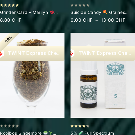
5.00
0
Grinder Card – Marilyn
Suicide Candy
Graines
out of 5
out
Exclusif Icon Design
Cannabis CBD
8.80
CHF
6.00
CHF
–
13.00
CHF
of
5
-19%
Express Checkout
Express Check
0
4.40
Rooibos Gingembre
5%
Full Spectrum