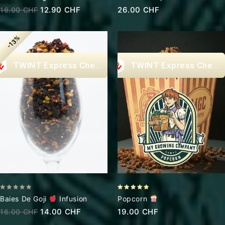
out
out of 5
Infusion
12.90
CHF
26.00
CHF
16.00
CHF
of
5
-13%
Express Checkout
Express Check
0
5.00
Baies De Goji
Infusion
Popcorn
out
out of 5
14.00
CHF
19.00
CHF
16.00
CHF
of
5