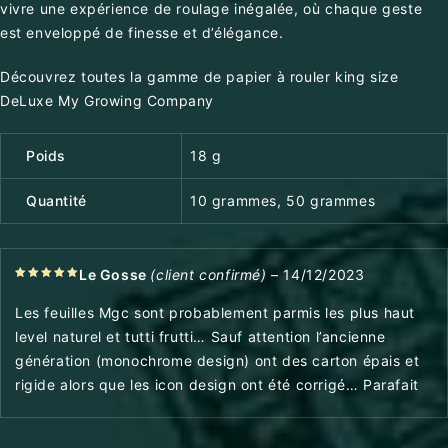
vivre une expérience de roulage inégalée, où chaque geste
est enveloppé de finesse et d’élégance.
Découvrez toutes la gamme de papier à rouler king size
DeLuxe My Growing Company
Poids
18 g
Quantité
10 grammes, 50 grammes
Le Gosse
(client confirmé)
–
14/12/2023
5
out of
5
Les feuilles Mgc sont probablement parmis les plus haut
level naturel et tutti frutti… Sauf attention l’ancienne
génération (monochrome design) ont des carton épais et
rigide alors que les icon design ont été corrigé… Parafait