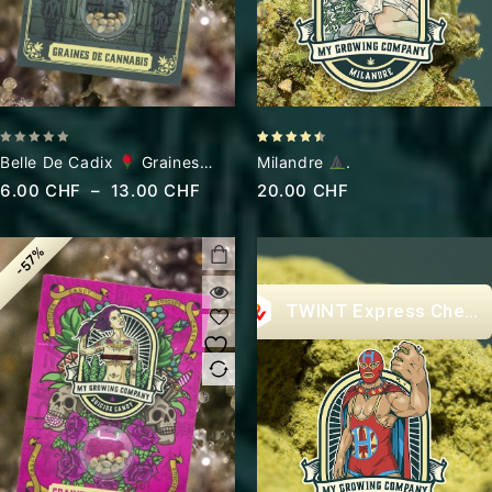
0
4.43
Belle De Cadix
Graines
Milandre
.
out
out of 5
Cannabis CBD
6.00
CHF
–
13.00
CHF
20.00
CHF
of
5
-57%
Express Check