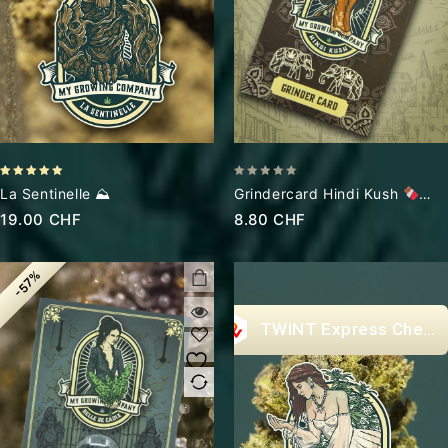
5.00
0
La Sentinelle ⛰
Grindercard Hindi Kush
out of 5
out
First Edition
19.00
CHF
8.80
CHF
of
5
-57%
Express Check