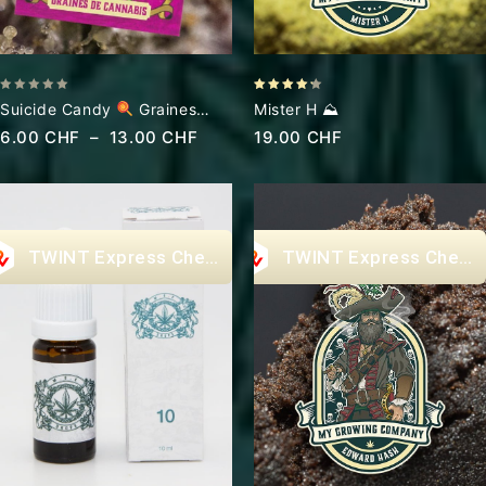
0
4.20
Suicide Candy
Graines
Mister H ⛰
out
out of 5
Cannabis CBD
6.00
CHF
–
13.00
CHF
19.00
CHF
of
5
Express Checkout
Express Check