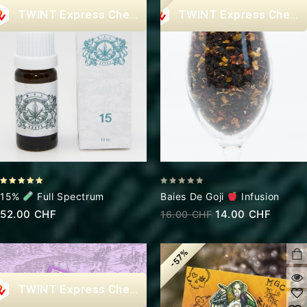
Express Checkout
Express Check
4.89
0
15%
Full Spectrum
Baies De Goji
Infusion
out of 5
out
52.00
CHF
14.00
CHF
16.00
CHF
of
5
-57%
Express Checkout