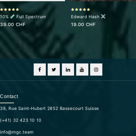
5.00
5.00
10%
Full Spectrum
Edward Hash
out of 5
out of 5
39.00
CHF
19.00
CHF
Contact
38, Rue Saint-Hubert 2852 Bassecourt Suisse
(+41) 32 423 10 10
info@mgc.team