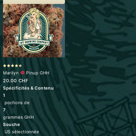
4.43
Marilyn
Pinup GHH
out of 5
20.00
CHF
Spécificités & Contenu
1
pochons de
7
grammes GHH
Souche
US sélectionnée