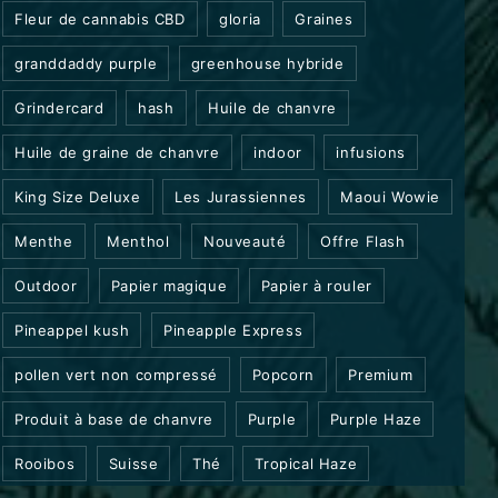
Fleur de cannabis CBD
gloria
Graines
granddaddy purple
greenhouse hybride
Grindercard
hash
Huile de chanvre
Huile de graine de chanvre
indoor
infusions
King Size Deluxe
Les Jurassiennes
Maoui Wowie
Menthe
Menthol
Nouveauté
Offre Flash
Outdoor
Papier magique
Papier à rouler
Pineappel kush
Pineapple Express
pollen vert non compressé
Popcorn
Premium
Produit à base de chanvre
Purple
Purple Haze
Rooibos
Suisse
Thé
Tropical Haze