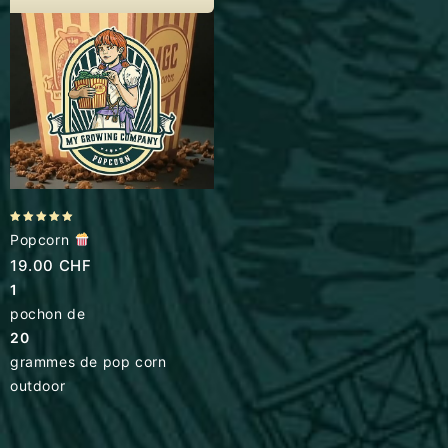
5.00
Popcorn
out of 5
19.00
CHF
1
pochon de
20
grammes de pop corn
outdoor