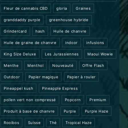
Fleur de cannabis CBD
gloria
Graines
granddaddy purple
greenhouse hybride
Grindercard
hash
Huile de chanvre
Huile de graine de chanvre
indoor
infusions
King Size Deluxe
Les Jurassiennes
Maoui Wowie
Menthe
Menthol
Nouveauté
Offre Flash
Outdoor
Papier magique
Papier à rouler
Pineappel kush
Pineapple Express
pollen vert non compressé
Popcorn
Premium
Produit à base de chanvre
Purple
Purple Haze
Rooibos
Suisse
Thé
Tropical Haze